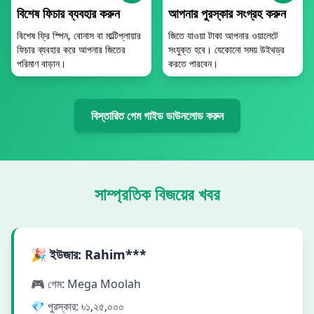
বিশেষ ফিচার ব্যবহার করুন
আপনার পুরস্কার সংগ্রহ করুন
বিশেষ ফ্রি স্পিন, বোনাস বা মাল্টিপ্লায়ার
জিতে যাওয়া টাকা আপনার ওয়ালেটে
ফিচার ব্যবহার করে আপনার জিতের
সংযুক্ত হবে। যেকোনো সময় উইথড্র
পরিমাণ বাড়ান।
করতে পারবেন।
বিস্তারিত গেম গাইড ডাউনলোড করুন
সাম্প্রতিক বিজয়ের খবর
🎉 ইউজার: Rahim***
🎮 গেম:
Mega Moolah
💎 পুরস্কার:
৳১,২৫,০০০