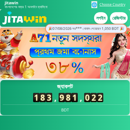
jitawin
🌐
Choose Country
বাংলাদেশের নম্বর 1 অনলাইন ক্যাসিনো
🎉
07/08/2026 সর*** বোনাস পেয়েছেন 1,050 BDT 🎉
লগইন
রেজিস্টার
07/08/2026 শে*** উত্তোলন সফল 6,400 BDT 🏦
জ্যাকপট
07/08/2026 আখ*** জিতেছেন 26,000 BDT 💰
1
8
4
,
0
3
5
,
6
2
1
07/08/2026 সর*** বোনাস পেয়েছেন 1,050 BDT 🎉
07/08/2026 মজ*** রিবেট পেয়েছেন 550 BDT 🔄
BDT
07/08/2026 মো*** জ্যাকপট জিতেছেন 46,000 BDT 💥
07/08/2026 ইস*** বোনাস পেয়েছেন 1,000 BDT 🎁
07/08/2026 শেখ*** রিবেট পেয়েছেন 1,200 BDT 💵