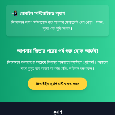
07/08/2026 রহমান*** উত্তোলন সফল 18,000 BDT 🏦
07/08/2026 আলমত*** জ্যাকপট জিতেছেন 121,000 BDT 🚀
📲
মোবাইল অপ্টিমাইজড অ্যাপ
07/08/2026 মণ্ডলন*** উত্তোলন সফল 5,200 BDT ✅
জিতাউইন অ্যাপ ডাউনলোড করে আপনার মোবাইলেই গেম খেলুন। সহজ,
07/08/2026 সরক*** উত্তোলন সফল 8,300 BDT 🏦
দ্রুত এবং সুবিধাজনক।
07/08/2026 সিকদ*** উত্তোলন সফল 11,500 BDT 💸
আপনার জিতার পরের পর্ব শুরু হোক আজই!
জিতাউইন বাংলাদেশের সবচেয়ে বিশ্বস্ত অনলাইন ক্যাসিনো প্ল্যাটফর্ম। আমাদের
সাথে যুক্ত হয়ে আজই আপনার গেমিং অভিযান শুরু করুন।
জিতাউইন অ্যাপ ডাউনলোড করুন
ক্র্যাশ