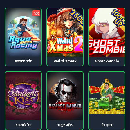
hot
জলমোটো রেসিং
Weird Xmas2
Ghost Zombie
স্টারলাইট কিস
অদ্ভুত নাপিত
মিঃ ক্যাশ