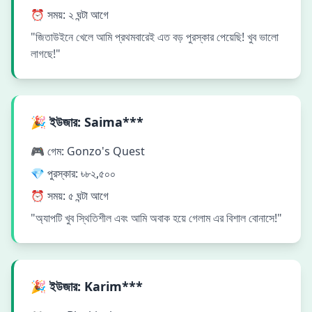
⏰ সময়:
২ ঘন্টা আগে
"জিতাউইনে খেলে আমি প্রথমবারেই এত বড় পুরস্কার পেয়েছি! খুব ভালো
লাগছে!"
🎉 ইউজার: Saima***
🎮 গেম:
Gonzo's Quest
💎 পুরস্কার:
৳৮২,৫০০
⏰ সময়:
৫ ঘন্টা আগে
"অ্যাপটি খুব স্থিতিশীল এবং আমি অবাক হয়ে গেলাম এর বিশাল বোনাসে!"
🎉 ইউজার: Karim***