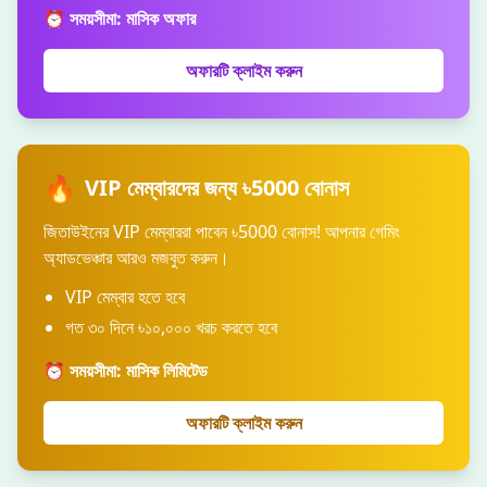
⏰ সময়সীমা: মাসিক অফার
অফারটি ক্লাইম করুন
🔥
VIP মেম্বারদের জন্য ৳5000 বোনাস
জিতাউইনের VIP মেম্বাররা পাবেন ৳5000 বোনাস! আপনার গেমিং
অ্যাডভেঞ্চার আরও মজবুত করুন।
VIP মেম্বার হতে হবে
গত ৩০ দিনে ৳১০,০০০ খরচ করতে হবে
⏰ সময়সীমা: মাসিক লিমিটেড
অফারটি ক্লাইম করুন