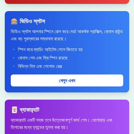
🎰 ভিডিও স্লটস
ভিডিও স্লটস আপনার স্পিনে রোল করে দেয়! আকর্ষক গ্রাফিক্স, বোনাস রাউন্ড
এবং বড় পুরস্কারের সম্ভাবনা রয়েছে।
🔹 স্পিন করে ম্যাচিং আইটেম পেলে জিততে হয়
🔹 বোনাস গেম এবং ফ্রি স্পিন রয়েছে
🔹 বিভিন্ন থিম এবং পেলোড রেঞ্জ
খেলুন এখন
🃏 ব্যাকার‍্যাট
ব্যাকার‍্যাট একটি সহজ তবে উত্তেজনাপূর্ণ কার্ড গেম। খেলোয়াড় এবং
ডিলারের মধ্যে হ্যান্ডের তুলনা করা হয়।