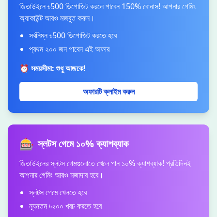
জিতাউইনে ৳500 ডিপোজিট করলে পাবেন 150% বোনাস! আপনার গেমিং
অ্যাকাউন্ট আরও মজবুত করুন।
সর্বনিম্ন ৳500 ডিপোজিট করতে হবে
প্রথম ২০০ জন পাবেন এই অফার
⏰ সময়সীমা: শুধু আজকে!
অফারটি ক্লাইম করুন
🎰
স্লটস গেমে ১০% ক্যাশব্যাক
জিতাউইনের স্লটস গেমগুলোতে খেলে পান ১০% ক্যাশব্যাক! প্রতিদিনই
আপনার গেমিং আরও মজাদার হবে।
স্লটস গেমে খেলতে হবে
ন্যূনতম ৳২০০ খরচ করতে হবে