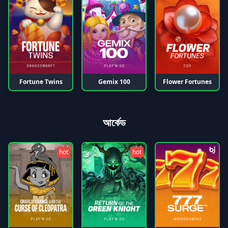
Fortune Twins
Gemix 100
Flower Fortunes
আর্কেড
hot
hot