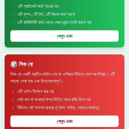
🔹 ২টি প্রাইভেট কার্ড পাওয়া হয়
🔹 ৩টি ফ্লপ, ১টি টার্ন, ১টি রিভার কার্ড আসে
🔹 ৫টি কমিউনিটি কার্ড থেকে সেরা হ্যান্ড তৈরি করতে হয়
খেলুন এখন
🎲 সিক বো
সিক বো একটি প্রাচীন ডাইস গেম যা এশিয়ার বিভিন্ন দেশে জনপ্রিয়। এটি
সহজে শেখা যায় এবং উত্তেজনাপূর্ণ।
🔹 ৩টি ডাইস নিক্ষেপ করা হয়
🔹 মোট মান বা সংখ্যার উপর ভিত্তি করে বাজি দিতে হয়
🔹 বিভিন্ন বেট অপশন রয়েছে (যেমন: সাইজ, জোড়/বেজোড়)
খেলুন এখন