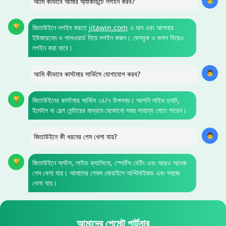
👨
আমি কীভাবে আমার অ্যাকাউন্টে লগইন করব?
🏆
জিতাউইনে লগইন করতে
jitawin.com
এ যান এবং আপনার
ইউজারনেম ও পাসওয়ার্ড দিয়ে লগইন করুন। ফেসবুক ও গুগল দিয়েও
লগইন করা যাবে।
👨
আমি কীভাবে কাস্টমার সার্ভিসে যোগাযোগ করব?
🏆
জিতাউইনের কাস্টমার সার্ভিস ২৪/৭ উপলব্ধ। আপনি লাইভ চ্যাট,
ইমেইল বা হেল্প সেন্টারের মাধ্যমে যেকোনো সময় সাহায্য পেতে পারেন।
👨
জিতাউইনে কী ধরনের গেম খেলা যায়?
🏆
জিতাউইনে স্লটস, লাইভ ক্যাসিনো, স্পোর্টস বেটিং এবং আরও অনেক
গেম খেলা যায়। আমাদের গেমস মোবাইলে অপ্টিমাইজড এবং সহজে
খেলা যায়।
আমাদের পেমেন্ট পার্টনার