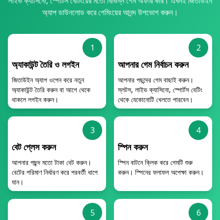
লাইভ ক্যাসিনো, স্পোর্টস বেটিংয়ের মতো বিভিন্ন গেম অফার করি। এখনই জিতাউইন
অ্যাপ ডাউনলোড করে গেমিংয়ের আনন্দ উপভোগ করুন।
1
2
অ্যাকাউন্ট তৈরি ও লগইন
আপনার গেম নির্বাচন করুন
জিতাউইন অ্যাপ ওপেন করে নতুন
আপনার পছন্দের গেম বাছাই করুন।
অ্যাকাউন্ট তৈরি করুন বা আগে থেকে
স্লটস, লাইভ ক্যাসিনো, স্পোর্টস বেটিং
থাকলে লগইন করুন।
থেকে যেকোনোটি খেলতে পারবেন।
3
4
বেট প্লেস করুন
স্পিন করুন
আপনার পছন্দ মতো টাকা বেট করুন।
স্পিন বাটনে ক্লিক করে গেমটি শুরু
বেটের পরিমাণ নির্ধারণ করে পরবর্তী ধাপে
করুন। স্পিনের ফলাফল অপেক্ষা করুন।
যান।
5
6